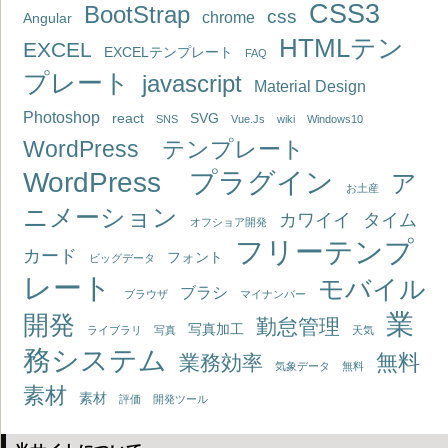
CSS3
BootStrap
css
chrome
Angular
HTMLテン
EXCEL
EXCELテンプレート
FAQ
プレート
javascript
Material Design
Photoshop
react
SVG
SNS
Vue.Js
wiki
Windows10
WordPress テンプレート
WordPress プラグイン
ア
お土産
ニメーション
カワイイ
タイム
オフショア開発
フリーテンプ
カード
フォント
ビッグデータ
レート
モバイル
ブラシ
ブラウザ
マイナンバー
業
開発
勤怠管理
写真加工
ライブラリ
写真
天気
務システム
無料
業務効率
気象データ
無料
素材
素材
評価
開発ツール